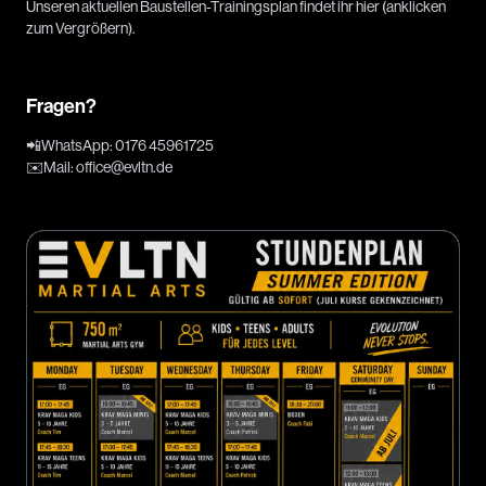
Unseren aktuellen Baustellen-Trainingsplan findet ihr hier (anklicken
zum Vergrößern).
Fragen?
📲
WhatsApp
:
0176 45961725
✉️
Mail
:
office@evltn.de