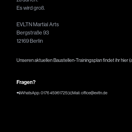
Es wird groß.
EVLTN Martial Arts
Bergstraße 93
12169 Berlin
Unseren aktuellen Baustellen-Trainingsplan findet ihr hier 
Fragen?
📲
WhatsApp
:
0176 45961725
✉️
Mail
:
office@evltn.de