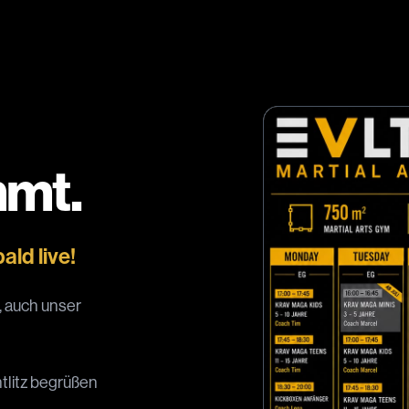
mt.
ald live!
, auch unser
tlitz begrüßen