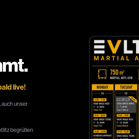
mt.
ald live!
, auch unser
tlitz begrüßen