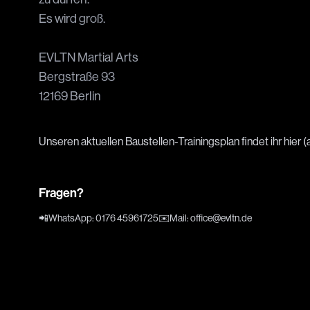
Es wird groß.
EVLTN Martial Arts
Bergstraße 93
12169 Berlin
Unseren aktuellen Baustellen-Trainingsplan findet ihr hier 
Fragen?
📲
WhatsApp
:
0176 45961725
✉️
Mail
:
office@evltn.de