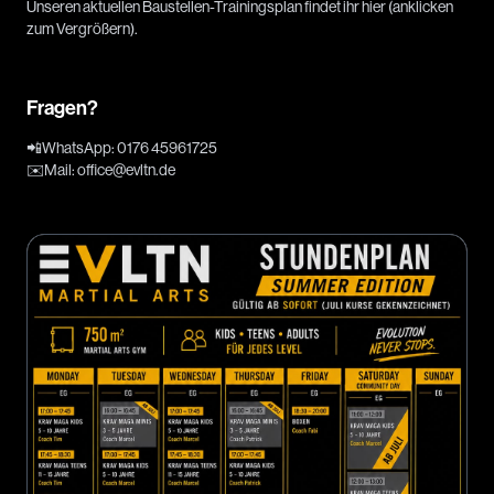
Unseren aktuellen Baustellen-Trainingsplan findet ihr hier (anklicken
zum Vergrößern).
Fragen?
📲
WhatsApp
:
0176 45961725
✉️
Mail
:
office@evltn.de