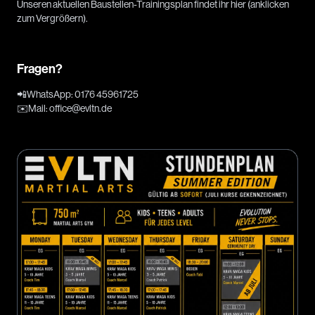
Unseren aktuellen Baustellen-Trainingsplan findet ihr hier (anklicken
zum Vergrößern).
Fragen?
📲
WhatsApp
:
0176 45961725
✉️
Mail
:
office@evltn.de