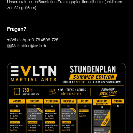
Unseren aktuellen Baustellen-Trainingsplan findet ihr hier (anklicken
zum Vergrößern).
Fragen?
📲
WhatsApp
:
0176 45961725
✉️
Mail
:
office@evltn.de